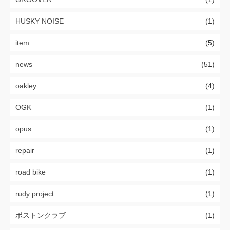
HUSKY NOISE
(1)
item
(5)
news
(51)
oakley
(4)
OGK
(1)
opus
(1)
repair
(1)
road bike
(1)
rudy project
(1)
ボストンクラブ
(1)