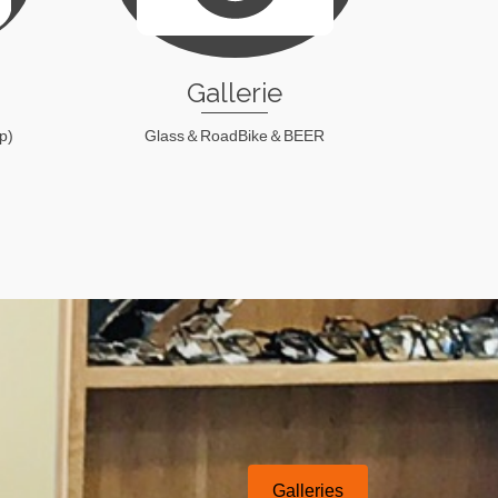
Gallerie
p)
Glass＆RoadBike＆BEER
check！
Galleries