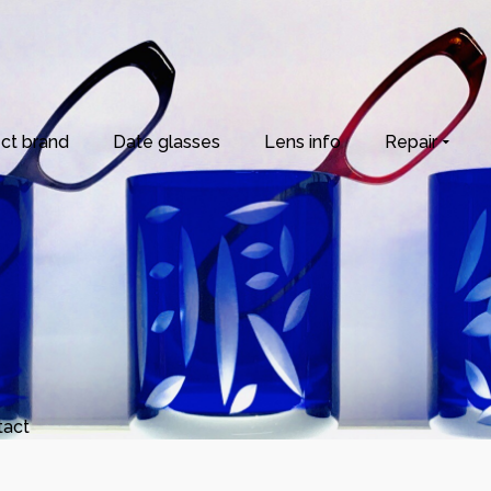
ct brand
Date glasses
Lens info
Repair
tact