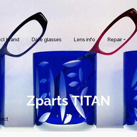
ct brand
Date glasses
Lens info
Repair
Zparts TITAN
tact